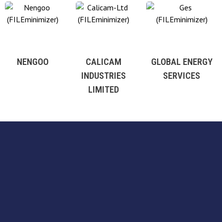
NENGOO
CALICAM
GLOBAL ENERGY
INDUSTRIES
SERVICES
LIMITED
Nous implementons des services tels que : creation de sites
web, creation de logo , affiches et flyers.. Notre mission est
de promouvoir de nouvelles compétences dans le domaine
du digital.